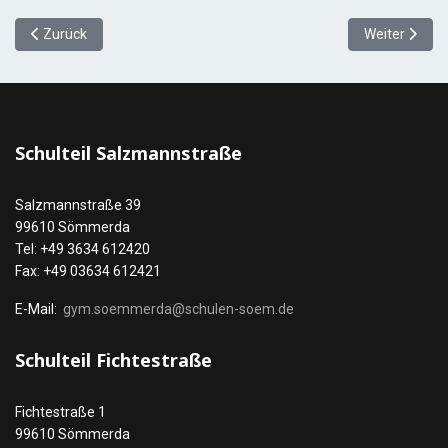
Vorheriger Beitrag: Hausordnung ASG
Nächster Bei
Zurück
Weiter
Schulteil Salzmannstraße
Salzmannstraße 39
99610 Sömmerda
Tel: +49 3634 612420
Fax: +49 03634 612421
E-Mail:
gym.soemmerda@schulen-soem.de
Schulteil Fichtestraße
Fichtestraße 1
99610 Sömmerda