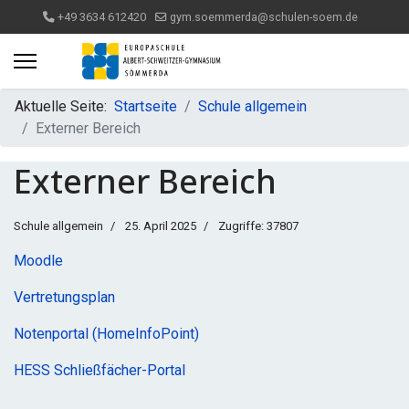
+49 3634 612420
gym.soemmerda@schulen-soem.de
Aktuelle Seite:
Startseite
Schule allgemein
Externer Bereich
Externer Bereich
Schule allgemein
25. April 2025
Zugriffe: 37807
Moodle
Vertretungsplan
Notenportal (HomeInfoPoint)
HESS Schließfächer-Portal