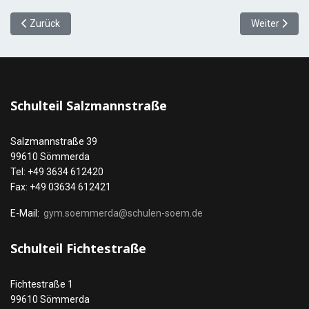
Vorheriger Beitrag: Hausordnung ASG
Nächster Bei
Zurück
Weiter
Schulteil Salzmannstraße
Salzmannstraße 39
99610 Sömmerda
Tel: +49 3634 612420
Fax: +49 03634 612421
E-Mail:
gym.soemmerda@schulen-soem.de
Schulteil Fichtestraße
Fichtestraße 1
99610 Sömmerda