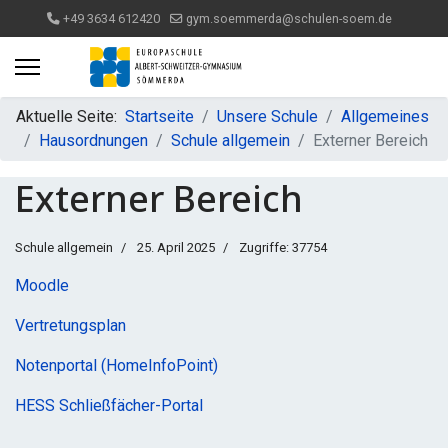
+49 3634 612420
gym.soemmerda@schulen-soem.de
Aktuelle Seite:
Startseite
Unsere Schule
Allgemeines
Hausordnungen
Schule allgemein
Externer Bereich
Externer Bereich
Schule allgemein
25. April 2025
Zugriffe: 37754
Moodle
Vertretungsplan
Notenportal (HomeInfoPoint)
HESS Schließfächer-Portal