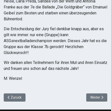
Heise, Carla Preda, Sandea von der Weth und Antonia
Franke aus der 7e die Ballade „Die Goldgräber“ von Emanuel
Geibel zum Besten und starben einen überzeugenden
Bühnentod.
Die Entscheidung der Jury fiel denkbar knapp aus, aber es
gilt wie immer: nur eine (Gruppe) kann
ASGsnextballadenchampion werden. Dieses Jahr hat es die
Gruppe aus der Klasse 7b gerockt! Herzlichen
Glückwunsch!!
Wir danken allen Teilnehmern für ihren Mut und ihren Einsatz
und freuen uns schon auf das nächste Jahr!
M. Wenzel
Vorheriger Beitrag: Neue Mensa am Albert-Schweitzer-Gymnasiu
Nächster Beit
Zurück
Weiter