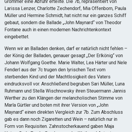
Grömmer eine Abfuhr erteilte. Die 7b, repräsentiert von
Larissa Lenzer, Charlotte Zechendorf, Mia Offenborn, Paula
Müller und Hermine Schmidt, hat nicht nur ein ganzes Schiff
gebaut, sondern die Ballade „John Maynard“ von Theodor
Fontane auch in einen modernen Nachrichtenkontext
eingebettet.
Wenn wir an Balladen denken, darf er natürlich nicht fehlen –
der König der Balladen, genauer gesagt „Der Erlkönig“ von
Johann Wolfgang Goethe. Marie Walter, Lea Härter und Nele
Fenderl aus der 7c trugen den lyrischen Text vom
sterbenden Kind und der Machtlosigkeit des Vaters
eindrucksvoll vor. Anschließend begruben Sari Müller, Luna
Ruhmann und Stella Wischnowsky ihren Steuermann Jannis
Werther zu den Klängen der melancholischen Stimme von
Marla Gürtler und boten mit ihrer Version von „John
Maynard“ einen direkten Vergleich zur 7b. Zum Abschluss
gab es dann noch Zigaretten und Wein – natürlich nur in
Form von Requisiten. Zahnstocherkauend gaben Maja