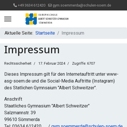
+49 3634 612420
gym.soemmerda@schulen-soem.de
Aktuelle Seite:
Startseite
Impressum
Impressum
Rechtssicherheit
17. Februar 2024
Zugriffe: 6707
Dieses Impressum gilt für den Internetauftritt unter www-
asg-soem.de und die Social-Media Auftritte (Instagram)
des Statlichen Gymnsaium "Albert Schweitzer".
Anschrift
Staatliches Gymnasium "Albert Schweitzer"
Salzmannstr. 39
99610 Sömmerda
Tel: 03634 612420 /
gym.soemmerda@schulen-soem.de